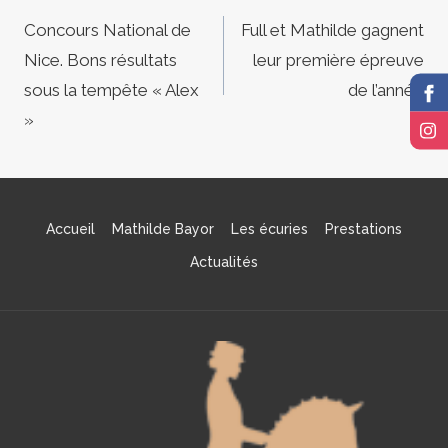
de
Concours National de
Full et Mathilde gagnent
Nice. Bons résultats
leur première épreuve
l’article
sous la tempête « Alex
de l’année
»
Accueil
Mathilde Bayor
Les écuries
Prestations
Actualités