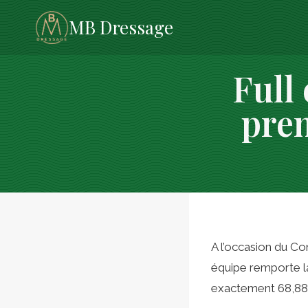
Aller
MB Dressage
au
contenu
Full
prem
A l’occasion du Co
équipe remporte la
exactement 68,882.