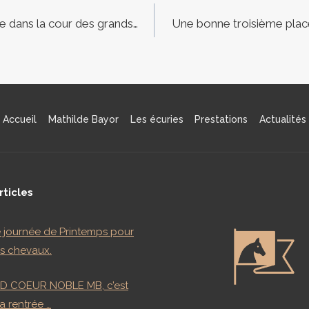
tion
ée dans la cour des grands…
Une bonne troisième place
e
Accueil
Mathilde Bayor
Les écuries
Prestations
Actualités
rticles
journée de Printemps pour
s chevaux.
D COEUR NOBLE MB, c’est
la rentrée …