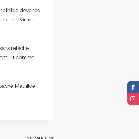
 Mathilde devance
encore Pauline
sans relâche
ment. Et comme
coaché Mathilde
SUIVANT