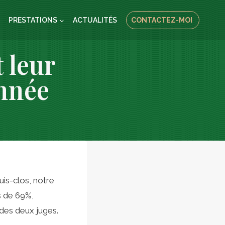
S
PRESTATIONS
ACTUALITÉS
CONTACTEZ-MOI
 leur
année
uis-clos, notre
s de 69%,
 des deux juges.