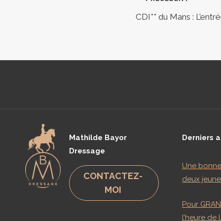
Naviga
CDI** du Mans : L’entr
de
l’articl
Mathilde Bayor
Derniers a
Dressage
Une bonne 
CONTACTEZ-
deux jeune
MOI
Pour GRAN
l’heure de 