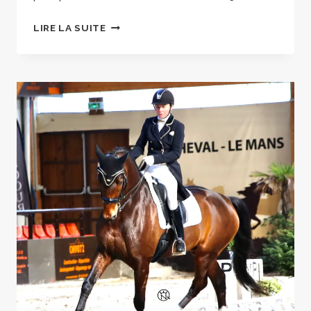
GRAND
LIRE LA SUITE
NATIONAL
DU
MANS.
C’EST
BIEN
PARTI
POUR
MATHILDE
ET
FULL