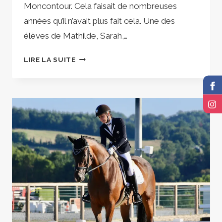
Moncontour. Cela faisait de nombreuses
années qu’il n’avait plus fait cela. Une des
élèves de Mathilde, Sarah,…
RETOUR
LIRE LA SUITE
SUR
UNE
CARRIÈRE
DE
DRESSAGE
POUR
RÈGNE
DU
DIABLE