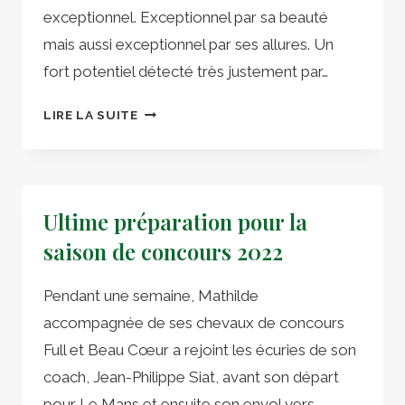
exceptionnel. Exceptionnel par sa beauté
mais aussi exceptionnel par ses allures. Un
fort potentiel détecté très justement par…
AMARETTO
LIRE LA SUITE
PART
POUR
LES
ÉCURIES
Ultime préparation pour la
DU
«
saison de concours 2022
CADRE
NOIR
Pendant une semaine, Mathilde
»
accompagnée de ses chevaux de concours
Full et Beau Cœur a rejoint les écuries de son
coach, Jean-Philippe Siat, avant son départ
pour Le Mans et ensuite son envol vers