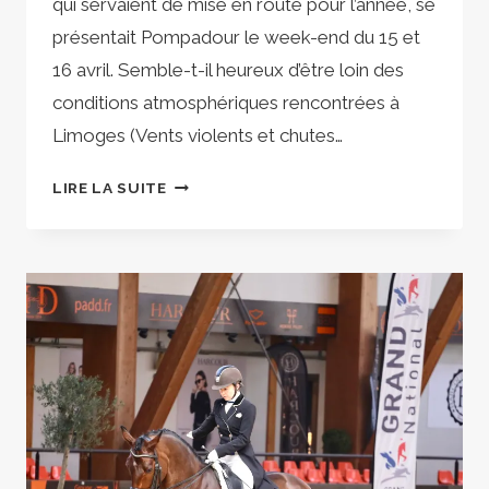
qui servaient de mise en route pour l’année, se
présentait Pompadour le week-end du 15 et
16 avril. Semble-t-il heureux d’être loin des
conditions atmosphériques rencontrées à
Limoges (Vents violents et chutes…
GRAND
LIRE LA SUITE
PRIX
À
POMPADOUR
:
DEUX
ÉPREUVES,
DEUX
VICTOIRES
POUR
FULL
ET