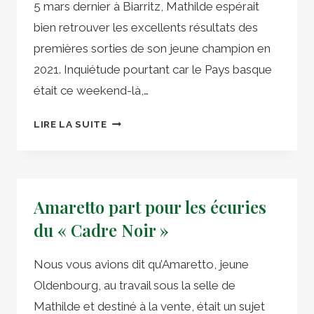
5 mars dernier à Biarritz, Mathilde espérait
MB
bien retrouver les excellents résultats des
DRESSAGE
premières sorties de son jeune champion en
2021. Inquiétude pourtant car le Pays basque
était ce weekend-là,…
BIARRITZ
LIRE LA SUITE
:
REMARQUABLE
DÉBUT
DE
Amaretto part pour les écuries
SAISON
POUR
du « Cadre Noir »
BEAU
CŒUR
Nous vous avions dit qu’Amaretto, jeune
MB
Oldenbourg, au travail sous la selle de
Mathilde et destiné à la vente, était un sujet