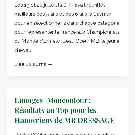
Les 19 et 20 juillet, la SHF avait réuni les
meilleurs des 5 ans et des 6 ans, à Saumur
pour en sélectionner 2 dans chaque catégorie
pour représenter la France aux Championnats
du Monde d’Ermelo. Beau Cœur MB, le jeune
cheval…
DANS
LIRE LA SUITE
LA
SÉLECTION
POUR
LES
Limoges-Moncontour :
CHAMPIONNATS
DU
Résultats au Top pour les
MONDE
Hanovriens de MB DRESSAGE
Du 6 au 8 Mai, nous avons vécu un excellent