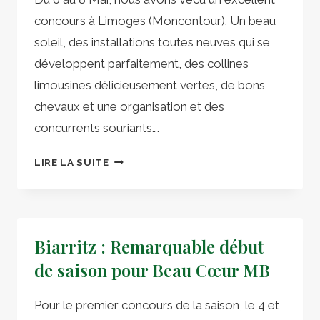
concours à Limoges (Moncontour). Un beau
soleil, des installations toutes neuves qui se
développent parfaitement, des collines
limousines délicieusement vertes, de bons
chevaux et une organisation et des
concurrents souriants….
LIMOGES-
LIRE LA SUITE
MONCONTOUR
:
RÉSULTATS
AU
Biarritz : Remarquable début
TOP
POUR
de saison pour Beau Cœur MB
LES
HANOVRIENS
Pour le premier concours de la saison, le 4 et
DE