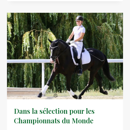
7
AOÛT,
TRÈS
BON
CONCOURS
À
LIMOGES-
MONCONTOUR
Dans la sélection pour les
Championnats du Monde