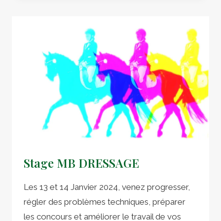
L’ANNÉE
AU
MANS.
UNE
BELLE
MISE
EN
ROUTE
VERS
LE
GRAND
PRIX
Stage MB DRESSAGE
Les 13 et 14 Janvier 2024, venez progresser,
régler des problèmes techniques, préparer
les concours et améliorer le travail de vos