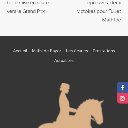
l’article
belle mise en route
épreuves, deux
vers le Grand Prix
victoires pour Full et
Mathilde
Accueil
Mathilde Bayor
Les écuries
Prestations
Actualités