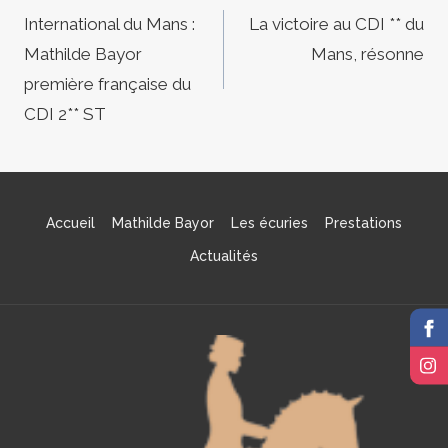
de
International du Mans :
La victoire au CDI ** du
Mathilde Bayor
Mans, résonne
l’article
première française du
CDI 2** ST
Accueil
Mathilde Bayor
Les écuries
Prestations
Actualités