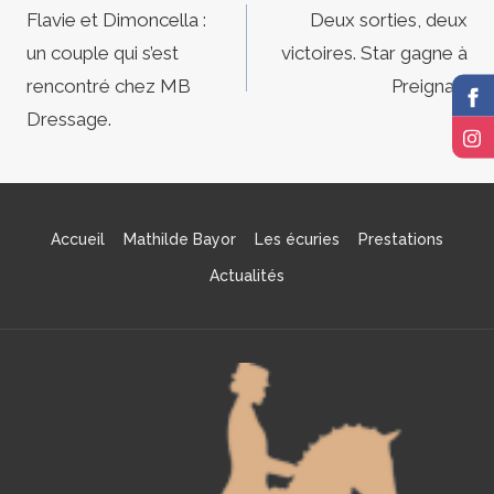
de
Flavie et Dimoncella :
Deux sorties, deux
un couple qui s’est
victoires. Star gagne à
l’article
rencontré chez MB
Preignan.
Dressage.
Accueil
Mathilde Bayor
Les écuries
Prestations
Actualités