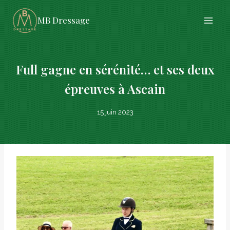
Aller
MB Dressage
au
contenu
Full gagne en sérénité… et ses deux
épreuves à Ascain
15 juin 2023