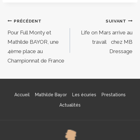
Navigation
PRÉCÉDENT
SUIVANT
de
Pour Full Monty et
Life on Mars arrive au
Mathilde BAYOR, une
travail chez MB
l’article
4ème place au
Dressage
Championnat de France
Accueil
Mathilde Bayor
Les écuries
Prestations
Actualités